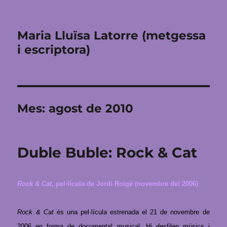
Maria Lluïsa Latorre (metgessa
i escriptora)
Mes:
agost de 2010
Duble Buble: Rock & Cat
Rock & Cat
, pel·lícula de Jordi Roigé (novembre del 2006)
Rock & Cat
és una pel·lícula estrenada el 21 de novembre de
2006 en forma de documental musical. Hi desfilen músics i