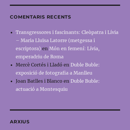
COMENTARIS RECENTS
Transgressores i fascinants: Cleòpatra i Lívia
– Maria Lluïsa Latorre (metgessa i
escriptora)
en
Món en femení: Lívia,
emperadriu de Roma
Mercè Cortés i Lladó
en
Duble Buble:
exposició de fotografia a Manlleu
Joan Batlles i Blanco
en
Duble Buble:
actuació a Montesquiu
ARXIUS