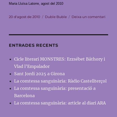
Maria Lluïsa Latorre, agost del 2010
Publicat
Categories
a
20 d'agost de 2010
Duble Buble
Deixa un comentari
el
Duble
Buble:
Rock
&
Cat
ENTRADES RECENTS
Cicle literari MONSTRES: Erzsébet Báthory i
Vlad l’Empalador
Sant Jordi 2025 a Girona
La comtessa sanguinària: Ràdio Castellterçol
La comtessa sanguinària: presentació a
Barcelona
La comtessa sanguinària: article al diari ARA