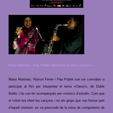
Maria Martínez i Pep Poblet interpreten el tema «
Clava
’
t»
Maria Martínez, Ramon Ferrer i Pep Poblet van ser convidats a
participar al film per interpretar el tema
«
Clava’t
»
, de Duble
Buble, i ho van fer acompanyats per «músics d’estudi». Com que
el criteri era oferir les cançons i no els grups que van formar part
d’aquell moment, es va prescindir de la resta de components de