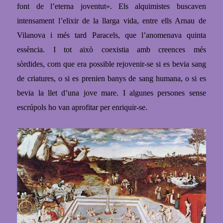
font de l’eterna joventut». Els alquimistes buscaven
intensament l’elixir de la llarga vida, entre ells Arnau de
Vilanova i més tard Paracels, que
l’anomenava quinta
essència. I tot això coexistia amb creences més
sòrdides,
com que era possible rejovenir-se si es bevia sang
de criatures, o si es prenien banys de sang humana, o si es
bevia la llet d’una jove mare.
I algunes persones sense
escrúpols ho van aprofitar per enriquir-se.