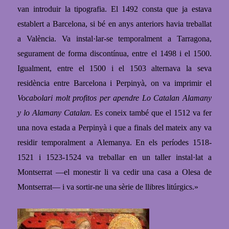
van introduir la tipografia. El 1492 consta que ja estava
establert a Barcelona, si bé en anys anteriors havia treballat
a València. Va instal·lar-se temporalment a Tarragona,
segurament de forma discontínua, entre el 1498 i el 1500.
Igualment, entre el 1500 i el 1503 alternava la seva
residència entre Barcelona i Perpinyà, on va imprimir el
Vocabolari molt profitos per apendre Lo Catalan Alamany
y lo Alamany Catalan
. Es coneix també que el 1512 va fer
una nova estada a Perpinyà i que a finals del mateix any va
residir temporalment a Alemanya. En els períodes 1518-
1521 i 1523-1524 va treballar en un taller instal·lat a
Montserrat
―
el monestir li va cedir una casa a Olesa de
Montserrat
―
i va sortir-ne una sèrie de llibres litúrgics.»