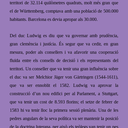
territori de 32.114 quilòmetres quadrats, molt més gran que
el de Württemberg, comptava amb una població de 500.000
habitants. Barcelona es devia apropar als 30.00
0.
Del duc Ludwig es diu que va governar amb prudència,
gran clemència i justícia. És segur que va cedir, en gran
mesura, poder als consellers i va afavorir una cooperació
fluïda entre els consells de decisió i els representants del
territori.
Un conseller que va tenir una gran influència sobre
el duc va ser Melchior Jäger von Gärtringen (1544-1611),
que va ser ennoblit el 1582. Ludwig v
a aprovar la
construcció d’un nou edifici per al Parlament, a Stuttgart,
que va tenir un cost de 8.593 florins; el setze de febrer de
1583 hi va tenir lloc la primera sessió plenària. Una de les
pedres angulars de la seva política va ser mantenir la posició
de la doctrina luterana, per això els teòlegs van tenir un pes