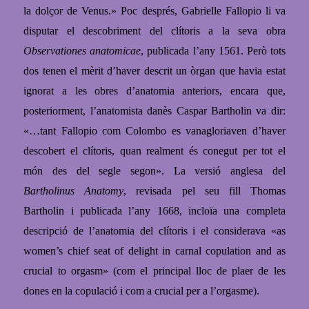
la dolçor de
Venus.» Poc després, Gabrielle Fallopio li va
disputar el descobriment del clítoris a la seva obra
Observationes anatomicae
, publicada l’any 1561. Però tots
dos tenen el mèrit d’haver descrit un òrgan que havia estat
ignorat a les obres d’anatomia anteriors, encara que,
posteriorment, l’anatomista danès Caspar Bartholin va dir:
«…tant Fallopio com Colombo es vanagloriaven d’haver
descobert el clítoris, quan realment és conegut per tot el
món des del segle segon».
La versió anglesa del
Bartholinus Anatomy
, revisada pel seu fill Thomas
Bartholin i publicada l’any 1668, incloïa una completa
descripció de l’anatomia del clítoris i el considerava «as
women’s chief seat of delight in carnal copulation and as
crucial to orgasm» (com el principal lloc de plaer de les
dones en la copulació i com a crucial per a l’orgasme).