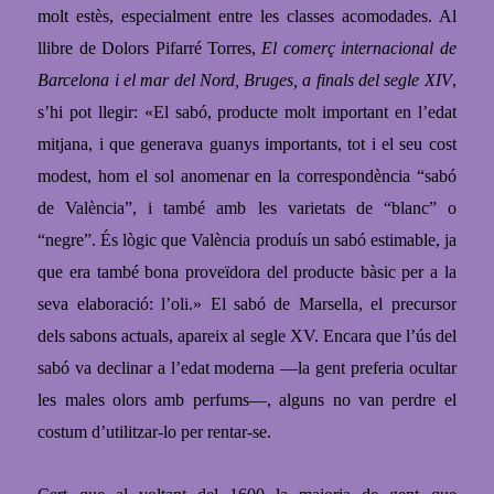
molt estès, especialment entre les classes acomodades. Al
llibre de Dolors Pifarré Torres,
El comerç internacional de
Barcelona i el mar del Nord, Bruges, a finals del segle XIV
,
s’hi pot llegir: «El sabó, producte molt important en l’edat
mitjana, i que generava guanys importants, tot i el seu cost
modest, hom el sol anomenar en la correspondència “sabó
de València”, i també amb les varietats de “blanc” o
“negre”. És lògic que València produís un sabó estimable, ja
que era també bona proveïdora del producte bàsic per a la
seva elaboració: l’oli.» El sabó de Marsella, el precursor
dels sabons actuals, apareix al segle XV. Encara que l’ús del
sabó va declinar a l’edat moderna —la gent preferia ocultar
les males olors amb perfums—, alguns no van perdre el
costum d’utilitzar-lo per rentar-se.