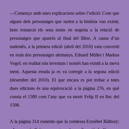
—Començo amb unes explicacions sobre l’edició:
Com que
alguns dels personatges que surten a la història van existir,
hem remarcat els seus noms en negreta a la relació de
personatges que apareix
al final del llibre. A causa
d’un
malentès, a la primera edició (abril del 2010) vam convertit
en reals dos personatges alemanys, Ed
uard Müller i Markus
Vogel; en realitat són inventats i només han existit a la meva
ment. Aquesta errada ja es va corregir
a
la segona edició
(desembre del 2010).
El que encara es pot trobar a totes
dues edicions és una equivocació a la
pàgina 276, en què
consta el 1589 com l’any que va morir Felip II en lloc del
159
8.
A la pàgina 314 esmento que la comtessa Erzsébet Báthory: