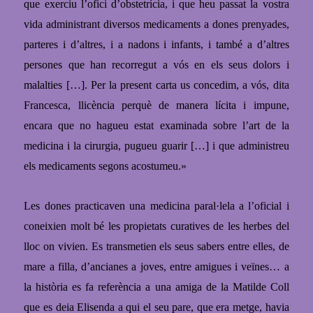
que exerciu l’ofici d’obstetrícia, i que heu passat la vostra
vida administrant diversos medicaments a dones prenyades,
parteres i d’altres, i a nadons i infants, i també a d’altres
persones
que han recorregut a vós en els seus dolors i
malalties
[…]. P
er la present carta us concedim, a vós, dita
Francesca, llicència perquè de manera lícita i impune,
encara que no hagueu estat examinada sobre l’art de la
medicina i la cirurgia, pugueu guarir
[…]
i que administreu
els medicaments segons acostumeu.
»
Les dones practicaven una medicina paral·lela a l’oficial i
coneixien molt bé les propietats curatives de les herbes del
lloc on vivien. Es transmetien els seus sabers entre elles,
de
mare a filla,
d’
ancianes a joves, entre amigues i veïnes… a
la història es fa referència a una amiga de la Matilde Coll
que es deia Elisenda a qui el seu pare, que era metge, havia