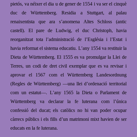
pietós, va néixer el dia u de gener de 1554 i va ser el cinquè
duc de Württemberg. Residia a Stuttgart, al palau
renaixentista que ara s’anomena Altes Schloss (antic
castell).
El pare de Ludwig, el duc Christoph, havia
reorganitzat tota l’administració de l’Església i l’Estat i
havia reformat el sistema educatiu. L’any 1554 va restituir la
Dieta de Württemberg. El 1555 es va promulgar la Llei de
Terres, un codi de dret civil exemplar que es va revisar i
aprovar el 1567 com el Württemberg Landesordnung
(Regles de Württemberg)
—
una llei d’ordenació territorial
com un estatut
—
. L’any 1565 la Dieta o Parlament de
Württemberg va declarar la fe luterana com l’única
confessió del ducat; els catòlics no hi van poder ocupar
càrrecs públics i els fills d’un
matrimoni mixt havien de ser
educats en la fe luterana.