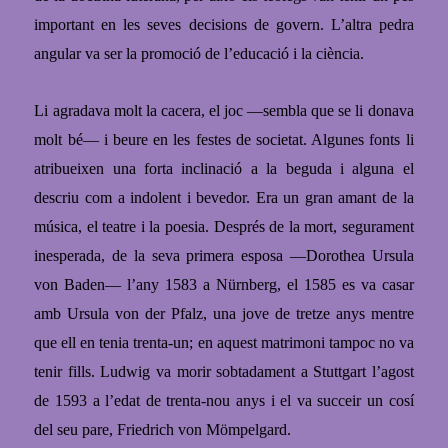
important en les seves decisions de govern. L’altra pedra
angular va ser la promoció de l’educació i la ciència.
Li agradava molt la cacera, el joc —sembla que se li donava
molt bé— i beure en les festes de societat. Algunes fonts li
atribueixen una forta inclinació a la beguda i alguna el
descriu com a indolent i bevedor. Era un gran amant de la
música, el teatre i la poesia. Després de la mort, segurament
inesperada, de la seva primera esposa —Dorothea Ursula
von Baden— l’any 1583 a Nürnberg, el 1585 es va casar
amb Ursula von der Pfalz, una jove de tretze anys mentre
que ell en tenia trenta-un; en aquest matrimoni tampoc no va
tenir fills. Ludwig va morir sobtadament a Stuttgart l’agost
de 1593 a l’edat de trenta-nou anys i el va succeir un cosí
del seu pare, Friedrich von Mömpelgard.