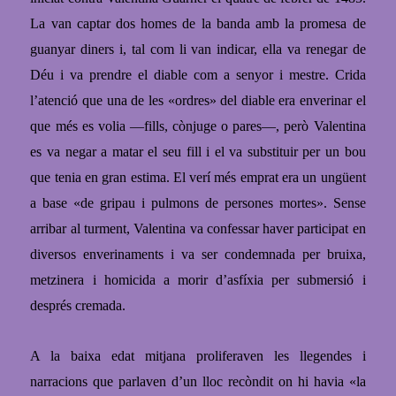
La van captar dos homes de la banda amb la promesa de
guanyar diners i, tal com li van indicar, ella va renegar de
Déu i va prendre el diable com a senyor i mestre. Crida
l’atenció que una de les «ordres» del diable era enverinar el
que més es volia —fills, cònjuge o pares—, però Valentina
es va negar a matar el seu fill i el va substituir per un bou
que tenia en gran estima. El verí més emprat era un ungüent
a base «de gripau i pulmons de persones mortes». Sense
arribar al turment, Valentina va confessar haver participat en
diversos enverinaments i va ser condemnada per bruixa,
metzinera i homicida a morir d’asfíxia per submersió i
després crema
da.
A la baixa edat mitjana proliferaven les llegendes i
narracions que parlaven d’un lloc recòndit on hi havia «la