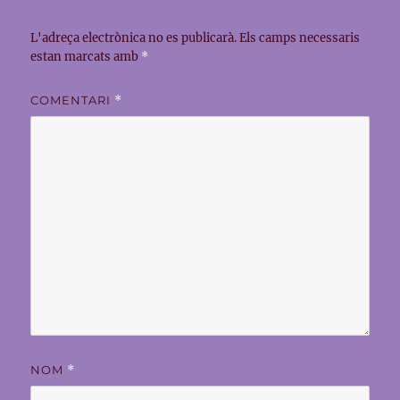
L'adreça electrònica no es publicarà.
Els camps necessaris
estan marcats amb
*
COMENTARI
*
NOM
*