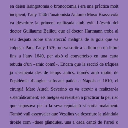
en deien laringotomia o broncotomia i era una pràctica molt
incipient; l’any 1546 l’anatomista Antonio Muso Brassavola
va descriure la primera realitzada amb èxit. L’escrit del
doctor Guillaume Baillou que el doctor Hartmann troba al
seu despatx sobre una afecció maligna de la gola que va
colpejar París l’any 1576, no va sortir a la llum en un llibre
fins a l’any 1640, per això el converteixo en una carta
rebuda d’un
«
amic comú
»
.
Encara que la secció de tràquea
ja s’esmenta des de temps antics, només amb motiu de
l’epidèmia d’angina sufocant patida a Nàpols el 1610, el
cirurgià Marc Aureli Severino es va atrevir a realitzar-la
sistemàticament; els metges es resistien a practicar-la pel risc
que suposava per a la seva reputació si sortia malament.
També vull assenyalar que Vesalius va descriure la glàndula
tiroide com «dues glàndules, una a cada cantó de l’arrel o