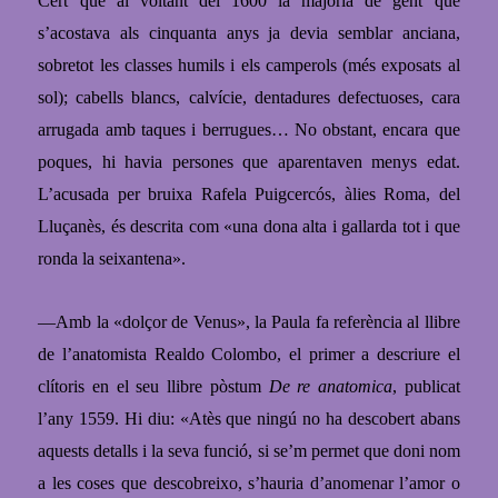
Cert que al voltant del 1600 la majoria de gent que
s’acostava als cinquanta anys ja devia semblar anciana,
sobretot les classes humils i els camperols (més exposats al
sol); cabells blancs, calvície, d
entadures defectuoses, cara
arrugada amb taques i berrugues… No obstant, encara que
poques, hi havia persones que aparentaven menys edat.
L’acusada per bruixa Rafela Puigcercós, àlies Roma, del
Lluçanès, és descrita com
«
una dona alta i gallarda tot i que
ronda la seixantena
»
.
—Amb
la «dolçor de Venus», la Paula fa referència al llibre
de l’anatomista Realdo Colombo, el primer a descriure el
clítoris en el seu llibre pòstum
De re anatomica
, publicat
l’any 1559. Hi diu: «Atès que ningú no ha descobert abans
aquests detalls i la seva funció, si se’m permet que doni nom
a les coses que descobreixo, s’hauria d’anomen
ar
l’amor o