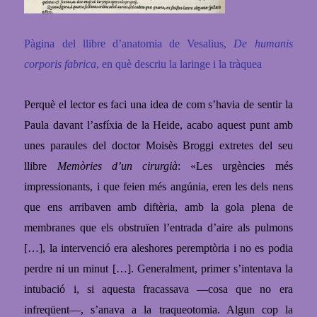
Pàgina del llibre d’anatomia de Vesalius,
De humanis
corporis fabrica
, en què descriu la laringe i la tràquea
Perquè el lector es faci una idea de com s’havia de sentir la
Paula davant l’asfíxia de la Heide, acabo aquest punt amb
unes paraules del doctor Moisès Broggi extretes del seu
llibre
Memòries d’un cirurgià
: «Les urgències més
impressionants, i que feien més angúnia, eren les dels nens
que ens arribaven amb diftèria,
amb la gola plena de
membranes que els obstruïen l’entrada d’aire als pulmons
[…], la intervenció era aleshores peremptòria i no es podia
perdre ni un minut […]. Generalment, primer s’intentava la
intubació i, si aquesta fracassava —cosa
que no era
infreqüent—, s’anava a la traqueotomia. Algun cop la