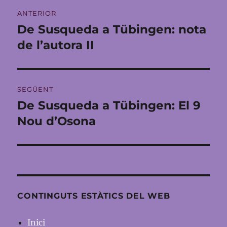
Navegació
ANTERIOR
d'entrades
De Susqueda a Tübingen: nota
Entrada
anterior:
de l’autora II
SEGÜENT
De Susqueda a Tübingen: El 9
Entrada
següent:
Nou d’Osona
CONTINGUTS ESTÀTICS DEL WEB
Inici