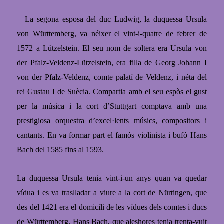
—
La segona esposa del duc Ludwig, la duquessa Ursula
von Württemberg, va néixer el vint-i-quatre de febrer de
1572 a Lützelstein. El seu nom de soltera era Ursula von
der Pfalz-Veldenz-Lützelstein, era filla de Georg Johann I
von der Pfalz-Veldenz, comte palatí de Veldenz, i néta del
rei Gustau I de Suècia. Compartia amb el seu espòs el gust
per la música i la cort d’Stuttgart comptava amb una
prestigiosa orquestra d’excel·lents músics, compositors i
cantants. En va formar part el famós violinista i bufó Hans
Bach del 1585 fins al 1593.
La duquessa Ursula tenia vint-i-un anys quan va quedar
vídua i es va traslladar a viure a la cort de Nürtingen, que
des del 1421 era el domicili de les vídues dels comtes i ducs
de Württemberg. Hans Bach, que aleshores tenia trenta-vuit