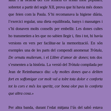
sobretot a partir del segle XII, prova que hi havia més dones
que feien com la Paula. S’hi recomanava la higiene diària,
l’exercici regular, una dieta equilibrada, banys i massatges i
s’hi donaven molts consells per embellir. Les dones cultes
ho transmetien a les que no sabien llegir i, fins i tot, hi havia
versions en vers per facilitar-ne la memorització. En són
exemples una de les parts del compendi anomenat
Tròtula
,
De ornatu mulierum
, i el
Llibre d’amor de dones
; tots dos
s’esmenten a la història. La versió del
Tròtula
compilada per
Jean de Reimbamaco diu:
«Ay moltes dones que-s deliten
fort en soffomigar cor molt val a tolre tota dolor e conforta
tot lo cors e més los speritz, cor bona olor pus lo conforta
que altra cosa.»
Per altra banda, durant l’edat mitjana l’ús del sabó estava