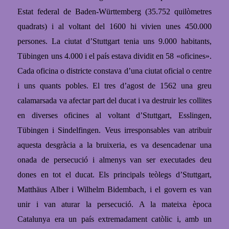
Estat federal de Baden-Württemberg (35.752 quilòmetres
quadrats) i
al voltant del 1600 hi vivien unes 450.000
persones.
La ciutat d
’Stuttgart tenia uns 9.000 habitants,
Tübingen uns 4.000 i el país estava dividit en 58
«
oficines
»
.
Cada oficina o districte constava d’una ciutat oficial o centre
i uns quants pobles.
El tres d’agost de 1562 una greu
calamarsada va afectar part del ducat i va destruir les collites
en diverses oficines al voltant d’Stuttgart, Esslingen,
Tübingen i Sindelfingen. Veus irresponsables van atribuir
aquesta desgràcia a la bruixeria, es va desencadenar una
onada de persecució i almenys van ser executades deu
dones en tot el ducat. Els principals teòlegs d’Stuttgart,
Matthäus Alber i Wilhelm Bidembach, i el govern es van
unir i van aturar la persecució. A la mateixa època
Catalunya
era un país extremadament catòlic i, amb un