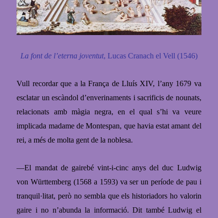
La font de l’eterna joventut
, Lucas Cranach el Vell (1546)
Vull recordar que a la França de Lluís XIV, l’any 1679 va
esclatar un escàndol d’enverinaments i sacrificis de nounats,
relacionats amb màgia negra, en el qual s’hi va veure
implicada madame de Montespan, que havia estat amant del
rei, a més de molta gent de la noblesa.
—
El mandat de gairebé vint-i-cinc anys del duc Ludwig
von Württemberg (1568 a 1593)
va ser un període de pau i
tranquil·litat, però no sembla que els historiadors ho valorin
gaire i no n’abunda la informació. Dit també Ludwig el