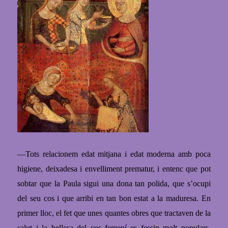
—
Tots relacionem edat mitjana i edat moderna amb poca
higiene, deixadesa i envelliment prematur, i entenc que pot
sobtar que la Paula sigui una dona tan polida, que s’ocupi
del seu cos i que arribi en tan bon estat a la maduresa. En
primer lloc, el fet que unes quantes obres que tractaven de la
salut i la bellesa del cos femení es fessin molt populars,