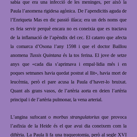
sabia que era una infecció de les meninges, per això la
Paula l’anomena rigidesa agònica. De l’apendicitis aguda de
l’Enriqueta Mas en dic passió ilíaca; era un dels noms que
es feia servir perquè encara no es coneixia que es tractava
de la inflamació de l’apèndix del cec. El catarro que afecta
la comarca d’Osona l’any 1598 i que el doctor Baillou
anomena
Tussis Quintana
és la tos ferina.
El
jove de setze
anys que «cada dia s’aprimava i empal·lidia més i en
poques setmanes havia quedat postrat al llit», havia mort de
leucèmia, però el pare acusa la Paula
d’haver-lo bruixat.
Quant
als grans vasos, de l’artèria aorta en deien l’artèria
principal i de l’artèria pulmonar, la vena arterial.
L’angina sufocant o
morbus strangulatorius
que provoca
l’asfixia de la Heide és el que avui dia coneixem com la
diftèria. La Paula li fa una traqueotomia, però al segle XVI