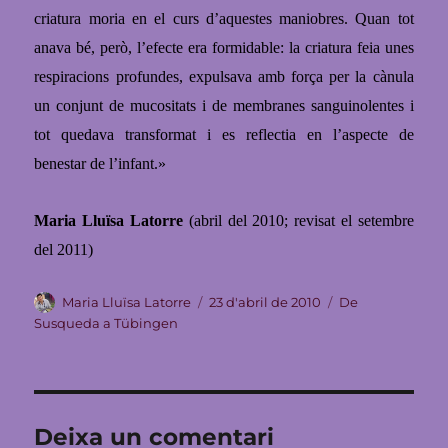
criatura moria en el curs d’aquestes maniobres. Quan tot
anava bé, però, l’efecte era formidable:
la criatura feia unes
respiracions profundes, expulsava amb força per la cànula
un conjunt de mucositats i de membranes
sanguinolentes i
tot quedava transformat i es reflectia en l’aspecte de
benestar de
l’infant.»
Maria Lluïsa Latorre
(abril del 2010; revisat el setembre
del 2011)
Autor
Publicat
Categories
Maria Lluïsa Latorre
23 d'abril de 2010
De
el
Susqueda a Tübingen
Deixa un comentari